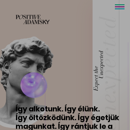
Unexpected
Expect the
Így alkotunk. Így élünk.
Így öltözködünk. Így égetjük
magunkat. Így rántjuk le a