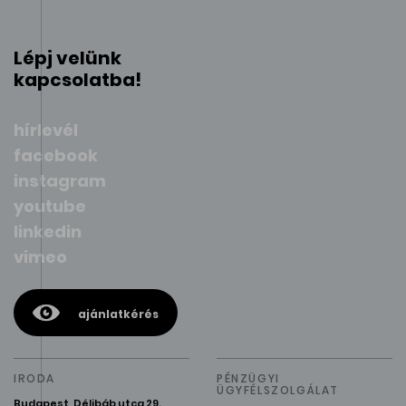
Lépj velünk
kapcsolatba!
hírlevél
facebook
instagram
youtube
linkedin
vimeo
ajánlatkérés
IRODA
PÉNZÜGYI
ÜGYFÉLSZOLGÁLAT
Budapest, Délibáb utca 29.