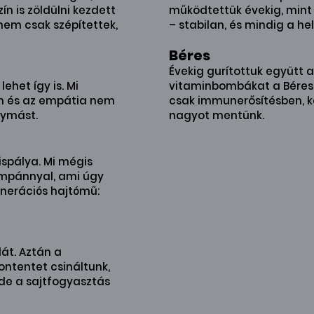
n is zöldülni kezdett
működtettük évekig, mint 
nem csak szépítettek,
– stabilan, és mindig a hel
Béres
Évekig gurítottuk együtt a 
ehet így is. Mi
vitaminbombákat a Béres
h és az empátia nem
csak immunerősítésben, 
gymást.
nagyot mentünk.
spálya. Mi mégis
ampánnyal, ami úgy
nerációs hajtómű:
át. Aztán a
ontentet csináltunk,
 de a sajtfogyasztás