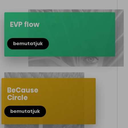
EVP flow
bemutatjuk
BeCause
Circle
bemutatjuk