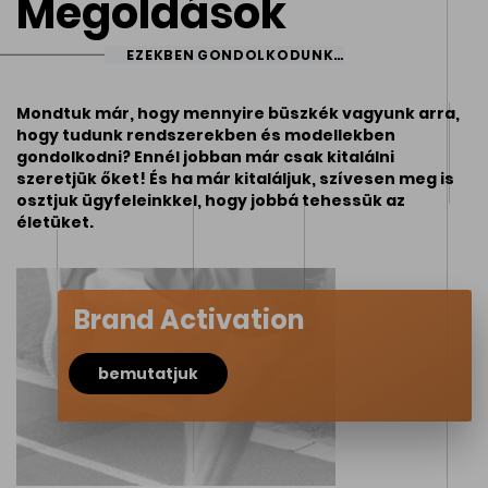
Megoldások
EZEKBEN GONDOLKODUNK…
Mondtuk már, hogy mennyire büszkék vagyunk arra,
hogy tudunk rendszerekben és modellekben
gondolkodni? Ennél jobban már csak kitalálni
szeretjük őket! És ha már kitaláljuk, szívesen meg is
osztjuk ügyfeleinkkel, hogy jobbá tehessük az
életüket.
Brand Activation
bemutatjuk