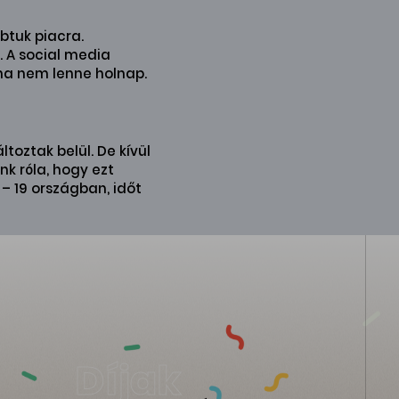
btuk piacra.
. A social media
ha nem lenne holnap.
toztak belül. De kívül
k róla, hogy ezt
– 19 országban, időt
Díjak
Díjak