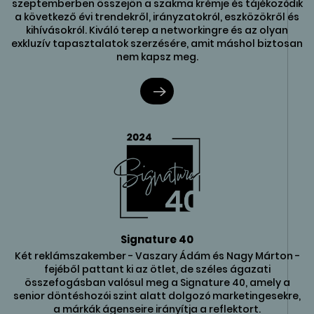
szeptemberben összejön a szakma krémje és tájékozódik
a következő évi trendekről, irányzatokról, eszközökről és
kihívásokról. Kiváló terep a networkingre és az olyan
exkluzív tapasztalatok szerzésére, amit máshol biztosan
nem kapsz meg.
Signature 40
Két reklámszakember - Vaszary Ádám és Nagy Márton -
fejéből pattant ki az ötlet, de széles ágazati
összefogásban valósul meg a Signature 40, amely a
senior döntéshozói szint alatt dolgozó marketingesekre,
a márkák ágenseire irányítja a reflektort.