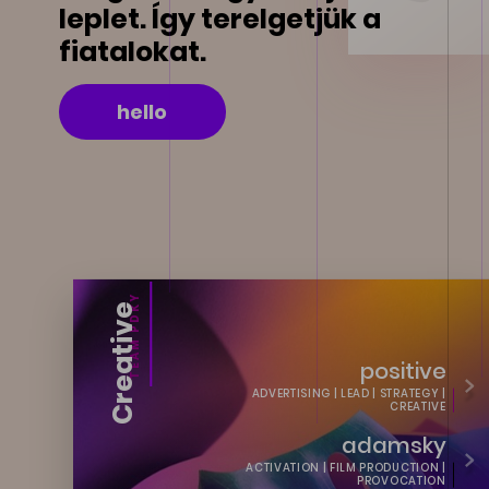
leplet. Így terelgetjük a
fiatalokat.
hello
TEAM PDKY
Creative
positive
ADVERTISING | LEAD | STRATEGY |
CREATIVE
adamsky
ACTIVATION | FILM PRODUCTION |
PROVOCATION