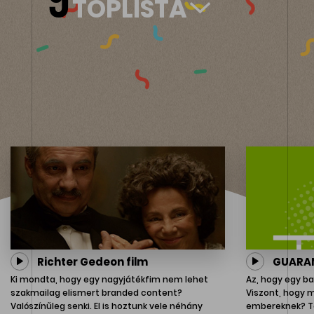
TOPLISTA
Richter Gedeon film
GUARAN
Ki mondta, hogy egy nagyjátékfim nem lehet
Az, hogy egy ba
szakmailag elismert branded content?
Viszont, hogy m
Valószínűleg senki. El is hoztunk vele néhány
embereknek? Ta