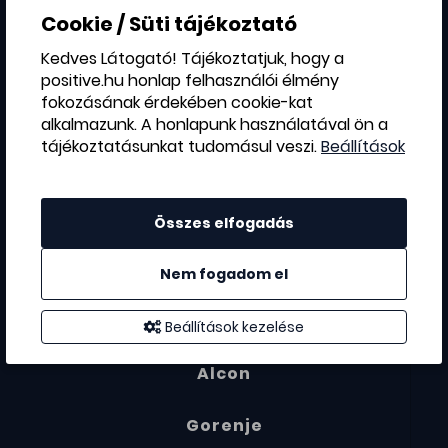
Ferrero
Cookie / Süti tájékoztató
Kedves Látogató! Tájékoztatjuk, hogy a
TEVA
positive.hu honlap felhasználói élmény
fokozásának érdekében cookie-kat
LEGO
alkalmazunk. A honlapunk használatával ön a
tájékoztatásunkat tudomásul veszi.
Beállítások
TESCO
Astrazeneca
Összes elfogadás
Synlab
Nem fogadom el
Affidea
Beállítások kezelése
Alcon
Gorenje