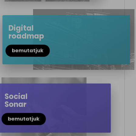
Digital
roadmap
bemutatjuk
Social
Sonar
bemutatjuk