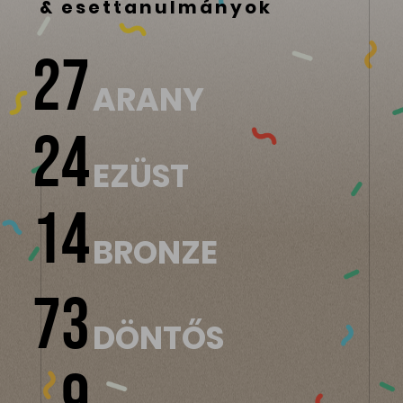
& esettanulmányok
27
ARANY
24
EZÜST
14
BRONZE
73
DÖNTŐS
9