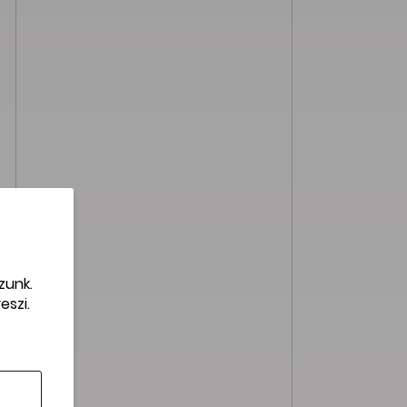
zunk.
eszi.