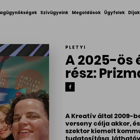
agügynökségek
Szívügyeink
Megoldások
Ügyfelek
Díjak
PLETYI
A 2025-ös 
rész: Prizm
A Kreatív által 2009-b
verseny célja akkor, és
szektor kiemelt komm
tudatosítása, láthatóv