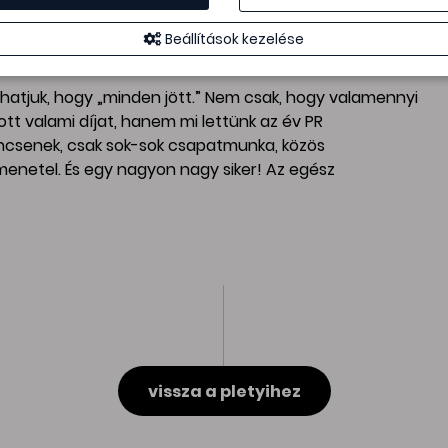
yott művészet / Affidea
lan hőstörténetek / AstraZeneca
Beállítások kezelése
n tartjuk a reményt / Waberer’s
hatjuk, hogy „minden jött.” Nem csak, hogy valamennyi
t valami díjat, hanem mi lettünk az év PR
incsenek, csak sok-sok csapatmunka, közös
menetel. És egy nagyon nagy siker! Az egész
vissza a pletyihez