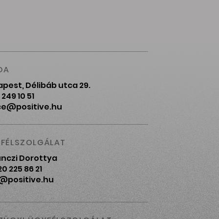
DA
pest, Délibáb utca 29.
 249 10 51
ce@positive.hu
FÉLSZOLGÁLAT
nczi Dorottya
20 225 86 21
@positive.hu