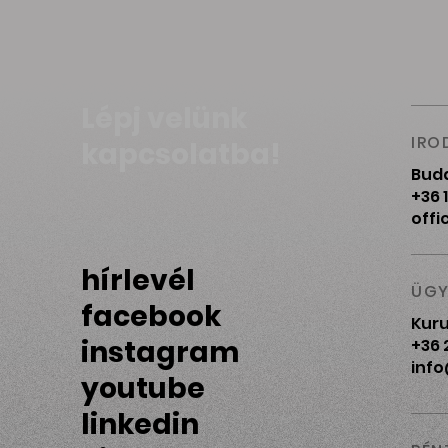
Lépj velünk
IRO
kapcsolatba!
Buda
+36 1
offi
hírlevél
ÜGY
facebook
Kuru
instagram
+36 
info
youtube
linkedin