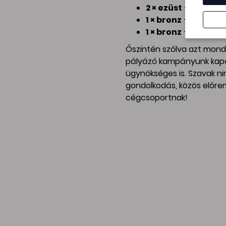
2 × ezüst
– Félbehag
1 × bronz
– Láthatat
1 × bronz
– Mozgásba
Őszintén szólva azt mond
pályázó kampányunk kapot
ügynökséges is. Szavak n
gondolkodás, közös előre
cégcsoportnak!