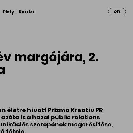
en
Pletyi
Karrier
év margójára, 2.
a
en életre hívott Prizma Kreatív PR
 azóta is a hazai public relations
unikációs szerepének megerősítése,
á tétele.