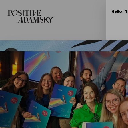
Hello
T