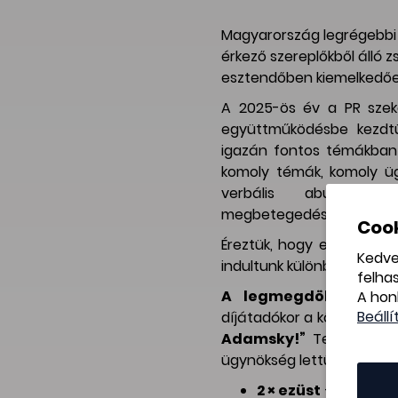
Magyarország legrégebbi P
érkező szereplőkből álló z
esztendőben kiemelkedőe
A 2025-ös év a PR szekci
együttműködésbe kezdtün
igazán fontos témákban 
komoly témák, komoly üg
verbális abúzus, neu
megbetegedések, ritka be
Cook
Éreztük, hogy ebben lehet 
Kedve
indultunk különböző díjaké
felha
A legmegdöbbentőbb
A hon
Beállí
díjátadókor a következő 
Adamsky!”
Tessék? Ho
ügynökség lettünk, hiszen 
2 × ezüst
– FOCUS Pr