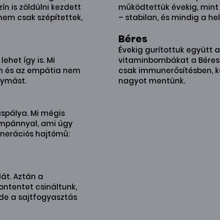
n is zöldülni kezdett
működtettük évekig, mint 
nem csak szépítettek,
– stabilan, és mindig a hel
Béres
Évekig gurítottuk együtt a 
ehet így is. Mi
vitaminbombákat a Béres
h és az empátia nem
csak immunerősítésben, 
gymást.
nagyot mentünk.
spálya. Mi mégis
ampánnyal, ami úgy
nerációs hajtómű:
át. Aztán a
ontentet csináltunk,
 de a sajtfogyasztás