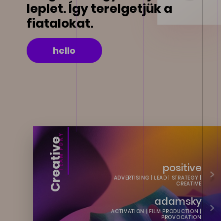
leplet. Így terelgetjük a
fiatalokat.
hello
TEAM PDKY
Creative
positive
ADVERTISING | LEAD | STRATEGY |
CREATIVE
adamsky
ACTIVATION | FILM PRODUCTION |
PROVOCATION