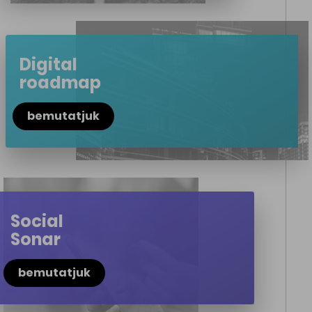
Digital
roadmap
bemutatjuk
Social
Sonar
bemutatjuk