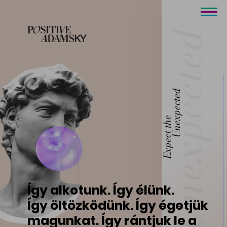
Unexpected
Expect the
Így alkotunk. Így élünk.
Így öltözködünk. Így égetjük
magunkat. Így rántjuk le a