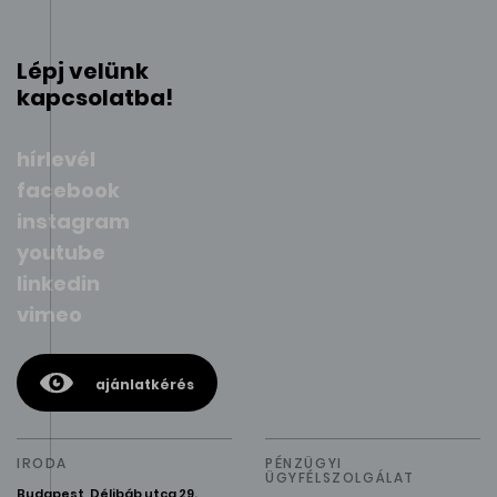
Lépj velünk
kapcsolatba!
hírlevél
facebook
instagram
youtube
linkedin
vimeo
ajánlatkérés
IRODA
PÉNZÜGYI
ÜGYFÉLSZOLGÁLAT
Budapest, Délibáb utca 29.