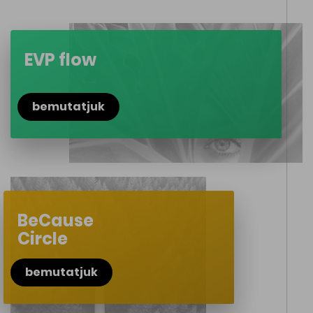
EVP flow
bemutatjuk
BeCause
Circle
bemutatjuk