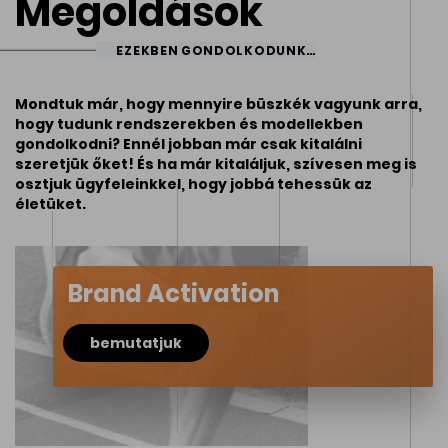
Megoldások
EZEKBEN GONDOLKODUNK…
Mondtuk már, hogy mennyire büszkék vagyunk arra,
hogy tudunk rendszerekben és modellekben
gondolkodni? Ennél jobban már csak kitalálni
szeretjük őket! És ha már kitaláljuk, szívesen meg is
osztjuk ügyfeleinkkel, hogy jobbá tehessük az
életüket.
Brand Activation
bemutatjuk