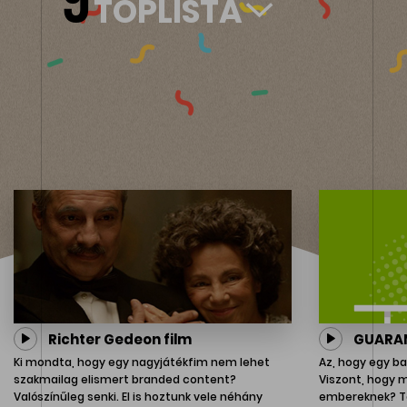
TOPLISTA
Richter Gedeon film
GUARAN
Ki mondta, hogy egy nagyjátékfim nem lehet
Az, hogy egy ba
szakmailag elismert branded content?
Viszont, hogy m
Valószínűleg senki. El is hoztunk vele néhány
embereknek? Ta