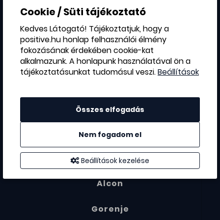
Ferrero
Cookie / Süti tájékoztató
Kedves Látogató! Tájékoztatjuk, hogy a
TEVA
positive.hu honlap felhasználói élmény
fokozásának érdekében cookie-kat
LEGO
alkalmazunk. A honlapunk használatával ön a
tájékoztatásunkat tudomásul veszi.
Beállítások
TESCO
Astrazeneca
Összes elfogadás
Synlab
Nem fogadom el
Affidea
Beállítások kezelése
Alcon
Gorenje