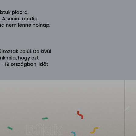
btuk piacra.
. A social media
ha nem lenne holnap.
toztak belül. De kívül
k róla, hogy ezt
– 19 országban, időt
Díjak
Díjak