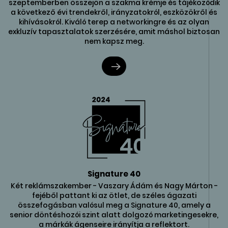
szeptemberben összejön a szakma krémje és tájékozódik
a következő évi trendekről, irányzatokról, eszközökről és
kihívásokról. Kiváló terep a networkingre és az olyan
exkluzív tapasztalatok szerzésére, amit máshol biztosan
nem kapsz meg.
Signature 40
Két reklámszakember - Vaszary Ádám és Nagy Márton -
fejéből pattant ki az ötlet, de széles ágazati
összefogásban valósul meg a Signature 40, amely a
senior döntéshozói szint alatt dolgozó marketingesekre,
a márkák ágenseire irányítja a reflektort.