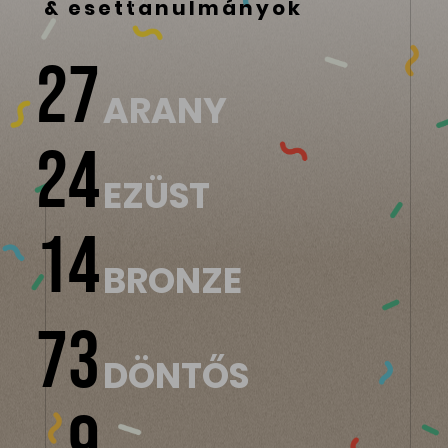
& esettanulmányok
27
ARANY
24
EZÜST
14
BRONZE
73
DÖNTŐS
9