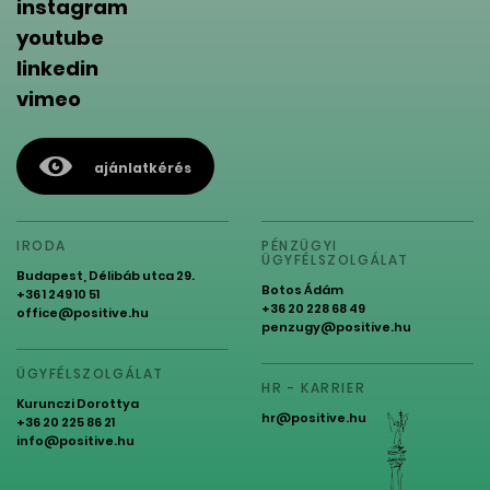
instagram
youtube
linkedin
vimeo
ajánlatkérés
IRODA
PÉNZÜGYI
ÜGYFÉLSZOLGÁLAT
Budapest, Délibáb utca 29.
Botos Ádám
+36 1 249 10 51
+36 20 228 68 49
office@positive.hu
penzugy@positive.hu
ÜGYFÉLSZOLGÁLAT
HR - KARRIER
Kurunczi Dorottya
hr@positive.hu
+36 20 225 86 21
info@positive.hu