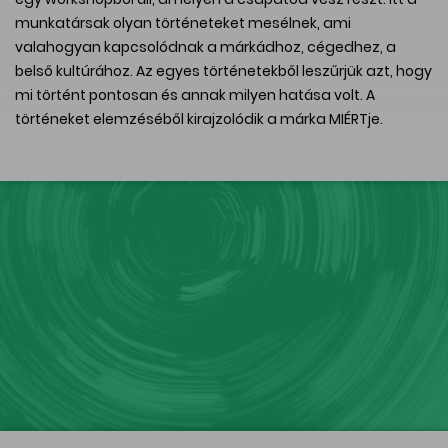
munkatársak olyan történeteket mesélnek, ami
valahogyan kapcsolódnak a márkádhoz, cégedhez, a
belső kultúrához. Az egyes történetekből leszűrjük azt, hogy
mi történt pontosan és annak milyen hatása volt. A
történeket elemzéséből kirajzolódik a márka MIÉRTje.