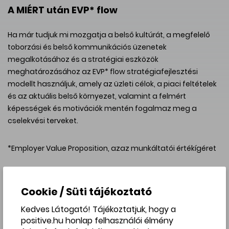
A MIÉRT után EVP* flow
Ha már tudjuk mi mozgatja a belső kultúrát, a megfelelő
toborzási és belső kommunikációs üzenetek
megalkotásához és a stratégiai eszközök
meghatározásához az EVP* flow stratégiafejlesztési
modellt használjuk, amely az üzleti célok, a piaci feltételek
és az aktuális belső környezet, valamint a felmért
képességek és motivációk mentén fogalmaz meg a
cselekvési terveket.
*Employer Value Proposition, azaz munkáltatói értékígéret
Miért van szükség megfelelő employer
Cookie / Süti tájékoztató
branding üzenetrendszerre?
Kedves Látogató! Tájékoztatjuk, hogy a
Mivel az emberek kultúrákért, nem pedig vállalatokért
positive.hu honlap felhasználói élmény