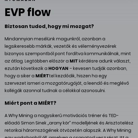
EVP flow
Biztosan tudod, hogy mi mozgat?
Mindannyian mesélünk magunkról, azonban a
legsikeresebb márkák, vezetők és véleményvezérek
bizonyos szempontból pont fordítva kommunikálnak, mint
az átlag. Legtöbben először a
MIT
kérdésre adunk választ,
ezután következik a
HOGYAN
– kevesen tudják azonban,
hogy a siker a
MIÉRT
tel kezdődik, hiszen ha egy
szervezet ismeri a mozgatórugóját, a leendő és meglévő
kollégák azonnal tudnak a célokkal azonosulni.
Miért pont a MIÉRT?
A Why Mining a nagysikerű motivációs tréner és TED-
előadó Simon Sinek „arany kör” modelljének és Arisztotelész
retorikai háromszögének ötvözetén alapszik. A Why Mining
egy workshopból áll, amelyen a csapatod vesz részt. Itt a