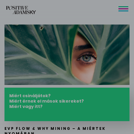
Miért csináljátok?
Miért érnek el mások sikereket?
Miért vagy itt?
EVP FLOW & WHY MINING – A MIÉRTEK
NYOMÁBAN