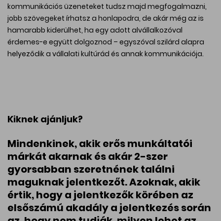
kommunikációs üzeneteket tudsz majd megfogalmazni,
jobb szövegeket írhatsz a honlapodra, de akár még az is
hamarabb kiderülhet, ha egy adott alvállalkozóval
érdemes-e együtt dolgoznod – egyszóval szilárd alapra
helyeződik a vállalati kultúrád és annak kommunikációja.
Kiknek ajánljuk?
Mindenkinek, akik erős munkáltatói
márkát akarnak és akár 2-szer
gyorsabban szeretnének találni
maguknak jelentkezőt. Azoknak, akik
értik, hogy a jelentkezők körében az
elsőszámú akadály a jelentkezés során
az, hogy nem tudják, milyen lehet az