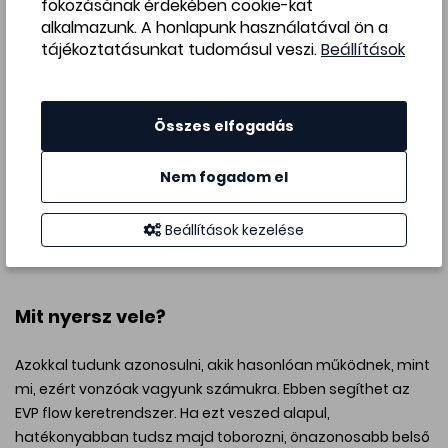
dolgoznak, a munkáltatóról alkotott képük kiemelkedően
fokozásának érdekében cookie-kat
alkalmazunk. A honlapunk használatával ön a
fontos.
tájékoztatásunkat tudomásul veszi.
Beállítások
Mind a toborzók, mind a jelöltek a vállalati kultúrát említik a
munkáltatóválasztás egyik legfontosabb meghatározó
Összes elfogadás
tényezőjeként. A jelöltek aktívan kutatják a vállalatok
kultúráját, hogy megértsék, illenek-e hozzájuk. Ha a jelöltek
pozitív munkavállalói és jelölttapasztalatokkal találkoznak,
Nem fogadom el
ha az üzenet képes emocionálisan kapcsolatot teremteni,
nagyobb bizalommal nyújtják be önéletrajzukat és tesznek
Beállítások kezelése
lépéseket a karrierjüket illetően.
Mit nyersz vele?
Azokkal tudunk azonosulni, akik hasonlóan működnek, mint
mi, ezért vonzóak vagyunk számukra. Ebben segíthet az
EVP flow keretrendszer. Ha ezt veszed alapul,
hatékonyabban tudsz majd toborozni, önazonosabb belső