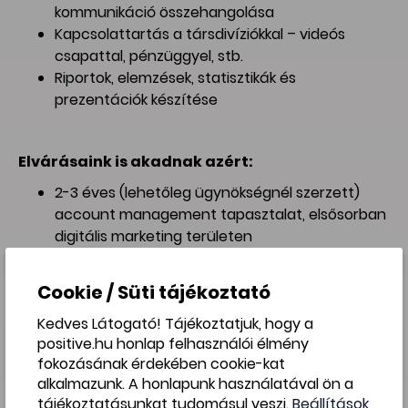
kommunikáció összehangolása
Kapcsolattartás a társdivíziókkal – videós
csapattal, pénzüggyel, stb.
Riportok, elemzések, statisztikák és
prezentációk készítése
Elvárásaink is akadnak azért:
2-3 éves (lehetőleg ügynökségnél szerzett)
account management tapasztalat, elsősorban
digitális marketing területen
A digitális marketing és közösségi média
trendek naprakész ismerete
Cookie / Süti tájékoztató
Proaktív, ügyfélközpontú hozzáállás
Önálló, felelősségteljes munkavégzés, egy kis
Kedves Látogató! Tájékoztatjuk, hogy a
positive.hu honlap felhasználói élmény
maximalizmussal fűszerezve
fokozásának érdekében cookie-kat
Business English knowledge is more than
alkalmazunk. A honlapunk használatával ön a
preferred
tájékoztatásunkat tudomásul veszi.
Beállítások