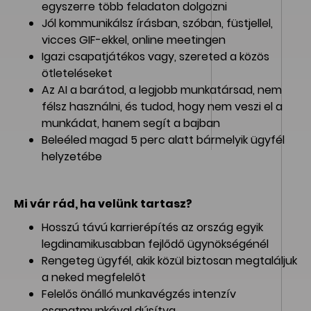
egyszerre több feladaton dolgozni
Jól kommunikálsz írásban, szóban, füstjellel,
vicces GIF-ekkel, online meetingen
Igazi csapatjátékos vagy, szereted a közös
ötleteléseket
Az AI a barátod, a legjobb munkatársad, nem
félsz használni, és tudod, hogy nem veszi el a
munkádat, hanem segít a bajban
Beleéled magad 5 perc alatt bármelyik ügyfél
helyzetébe
Mi vár rád, ha velünk tartasz?
Hosszú távú karrierépítés az ország egyik
legdinamikusabban fejlődő ügynökségénél
Rengeteg ügyfél, akik közül biztosan megtaláljuk
a neked megfelelőt
Felelős önálló munkavégzés intenzív
csapatmunkával dúsítva