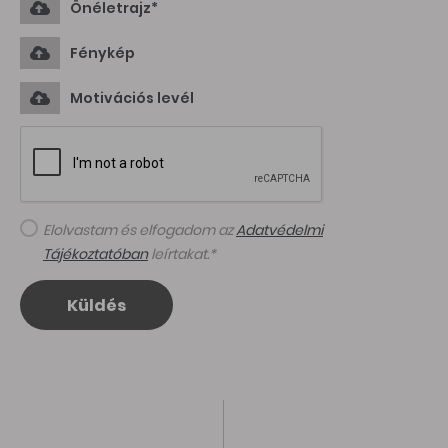
Önéletrajz*
Fénykép
Motivációs levél
Elolvastam és elfogadom az
Adatvédelmi
Tájékoztatóban
leírtakat.*
Küldés