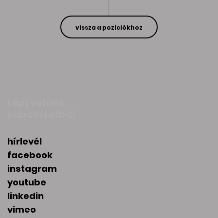
vissza a pozíciókhoz
Lépj velünk
kapcsolatba!
hírlevél
facebook
instagram
youtube
linkedin
vimeo