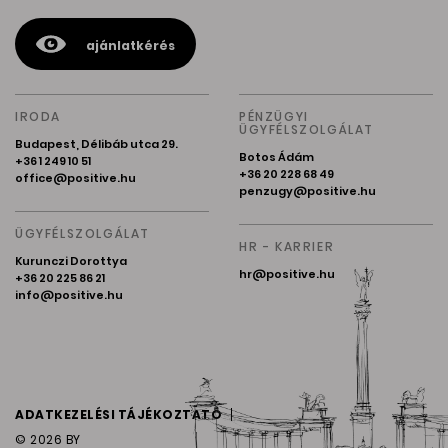
ajánlatkérés
IRODA
PÉNZÜGYI
ÜGYFÉLSZOLGÁLAT
Budapest, Délibáb utca 29.
Botos Ádám
+36 1 249 10 51
+36 20 228 68 49
office@positive.hu
penzugy@positive.hu
ÜGYFÉLSZOLGÁLAT
HR - KARRIER
Kurunczi Dorottya
hr@positive.hu
+36 20 225 86 21
info@positive.hu
ADATKEZELÉSI TÁJÉKOZTATÓ
© 2026
BY