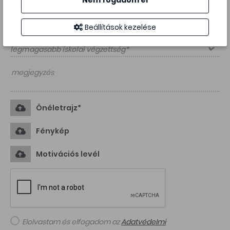
Nem fogadom el
Beállítások kezelése
legmagasabb iskolai végzettség*
Önéletrajz*
Fénykép
Motivációs levél
Elolvastam és elfogadom az
Adatvédelmi