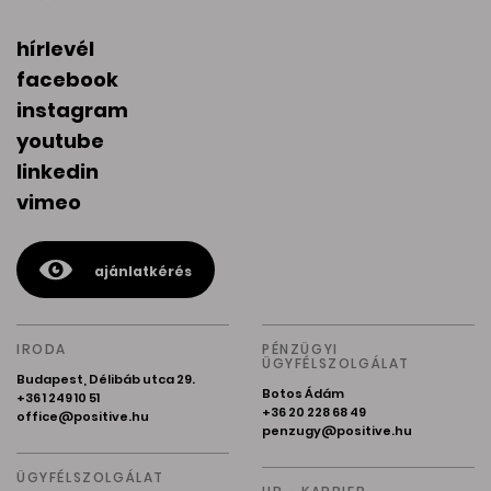
hírlevél
facebook
instagram
youtube
linkedin
vimeo
ajánlatkérés
IRODA
PÉNZÜGYI
ÜGYFÉLSZOLGÁLAT
Budapest, Délibáb utca 29.
Botos Ádám
+36 1 249 10 51
+36 20 228 68 49
office@positive.hu
penzugy@positive.hu
ÜGYFÉLSZOLGÁLAT