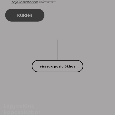
Tájékoztatóban
leírtakat.*
Küldés
vissza a pozíciókhoz
Lépj velünk
kapcsolatba!