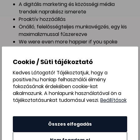
A digitális marketing és közösségi média
trendek naprakész ismerete
Proaktív hozzáállás
Önálló, felelősségteljes munkavégzés, egy kis
maximalizmussal fűszerezve
We were even more happier if you spoke
English
Téged keresünk? Győzz meg minket egy
Cookie / Süti tájékoztató
fényképes önéletrajzzal és egy motivációs
Kedves Látogató! Tájékoztatjuk, hogy a
levéllel, illetve a fizetési igényedet se tartsd
positive.hu honlap felhasználói élmény
magadban!
fokozásának érdekében cookie-kat
alkalmazunk. A honlapunk használatával ön a
Jelentkezés
tájékoztatásunkat tudomásul veszi.
Beállítások
Összes elfogadás