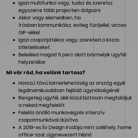
Igazi multifunkci vagy, tudsz és szeretsz
egyszerre több projecten dolgozni
Akkor vagy elemedben, ha
írásban kommunikálsz, estleg füstjellel, vicces
GIF-ekkel
Igazi csapatjátékos vagy, szereted a közös
ötleteléseket
Beleéled magad 5 perc alatt bármelyik ügyfél
helyzetébe
Mi vár rád, ha velünk tartasz?
Hosszú távú karrierlehetőség az ország egyik
legdinamikusabban fejlődő ügynökségénél
Rengeteg ügyfél, akik közül biztosan megtaláljuk
a neked megfelelőt
Felelős önálló munkavégzés intenzív
csapatmunkával dúsítva
A 2019-es Év Design Irodája mint székhely, home
office-szal, úgynevezett hibrid